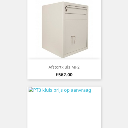
Afstortkluis MP2
Price
€562.00