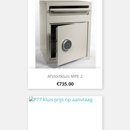
Afstortkluis MPE 2
Price
€735.00