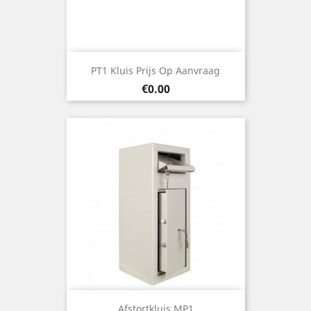
PT1 Kluis Prijs Op Aanvraag
Price
€0.00
Afstortkluis MP1