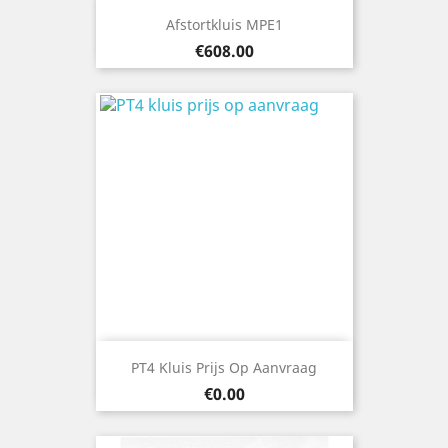
Afstortkluis MPE1
Price
€608.00
PT4 Kluis Prijs Op Aanvraag
Price
€0.00