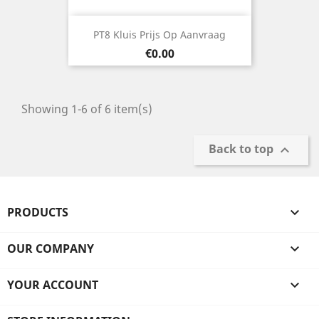
PT8 Kluis Prijs Op Aanvraag
Price
€0.00
Showing 1-6 of 6 item(s)
Back to top

PRODUCTS

OUR COMPANY

YOUR ACCOUNT
