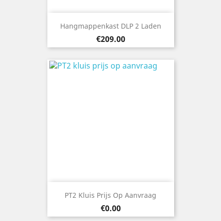
Hangmappenkast DLP 2 Laden
Price
€209.00
PT2 Kluis Prijs Op Aanvraag
Price
€0.00