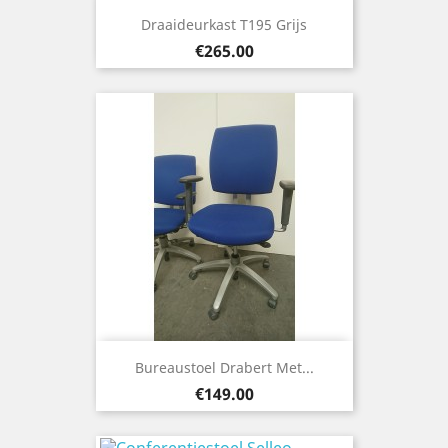
Draaideurkast T195 Grijs
Price
€265.00
Bureaustoel Drabert Met...
Price
€149.00