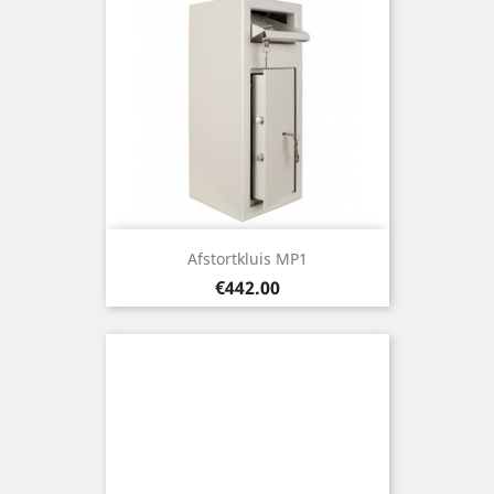
Afstortkluis MP1
Price
€442.00