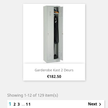
Garderobe Kast 2 Deurs
Price
€182.50
Showing 1-12 of 129 item(s)
1
Next
2
3
…
11
