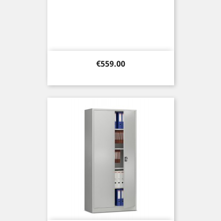
Price
€559.00