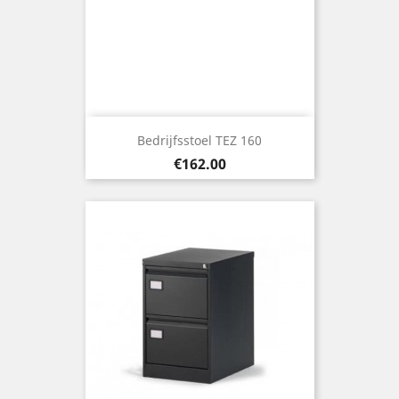
Bedrijfsstoel TEZ 160
Price
€162.00