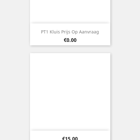
PT1 Kluis Prijs Op Aanvraag
Price
€0.00
Price
€15.00