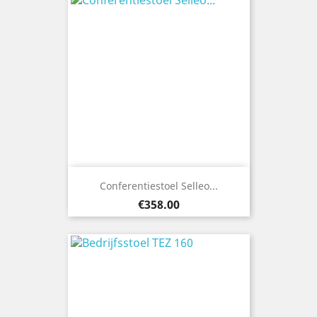
Conferentiestoel Selleo...
Price
€358.00