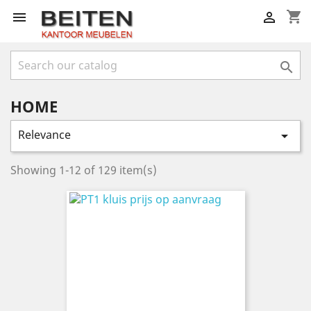
shopping_cart



HOME
Relevance

Showing 1-12 of 129 item(s)