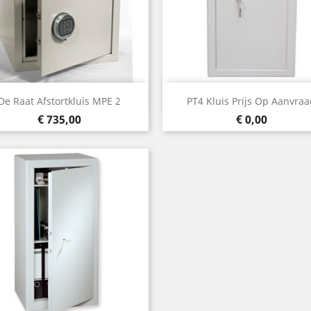
Snel bekijken
Snel bekijken


De Raat Afstortkluis MPE 2
PT4 Kluis Prijs Op Aanvra
Prijs
Prijs
€ 735,00
€ 0,00