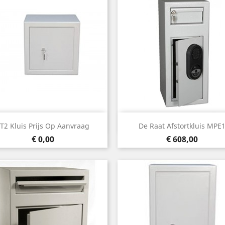
Snel bekijken
Snel bekijken


T2 Kluis Prijs Op Aanvraag
De Raat Afstortkluis MPE
Prijs
Prijs
€ 0,00
€ 608,00