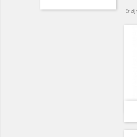
Er zi