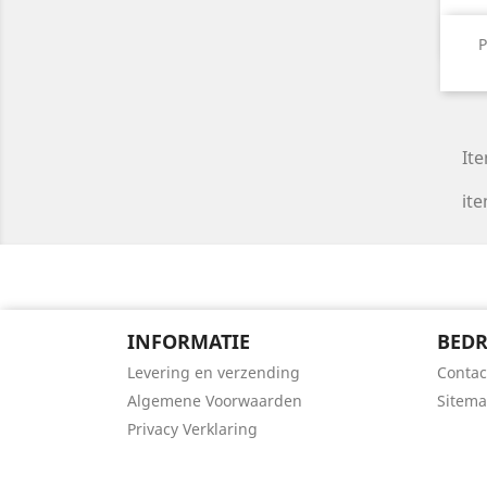
P
Ite
ite
INFORMATIE
BEDR
Levering en verzending
Contac
Algemene Voorwaarden
Sitem
Privacy Verklaring