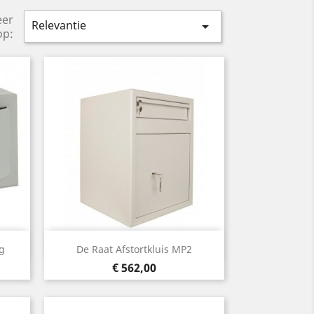
eer
Relevantie

op:
Snel bekijken

ag
De Raat Afstortkluis MP2
Prijs
€ 562,00