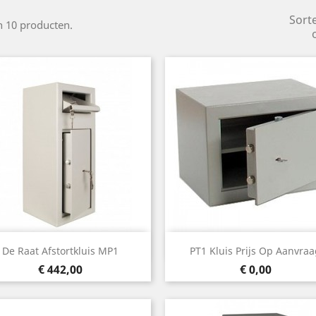
Sort
jn 10 producten.
Snel bekijken
Snel bekijken


De Raat Afstortkluis MP1
PT1 Kluis Prijs Op Aanvra
Prijs
Prijs
€ 442,00
€ 0,00