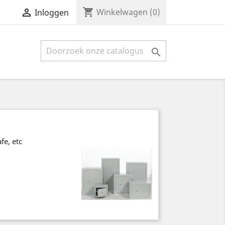
shopping_cart

Winkelwagen
(0)
Inloggen

fe, etc