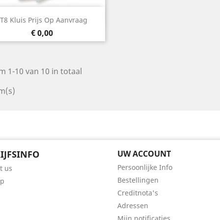
Snel bekijken

T8 Kluis Prijs Op Aanvraag
Prijs
€ 0,00
m 1-10 van 10 in totaal
m(s)
IJFSINFO
UW ACCOUNT
Persoonlijke Info
t us
Bestellingen
ap
Creditnota's
Adressen
Mijn notificaties