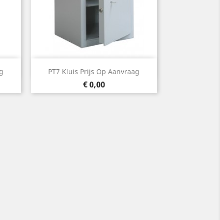
Snel bekijken

ag
PT7 Kluis Prijs Op Aanvraag
Prijs
€ 0,00