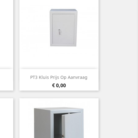
Snel bekijken

1
PT3 Kluis Prijs Op Aanvraag
Prijs
€ 0,00