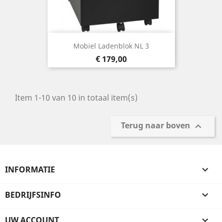
Mobiel Ladenblok NL 3
Prijs
€ 179,00
Item 1-10 van 10 in totaal item(s)
Terug naar boven

INFORMATIE

BEDRIJFSINFO

UW ACCOUNT
