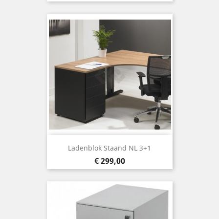
Ladenblok Staand NL 3+1
Prijs
€ 299,00