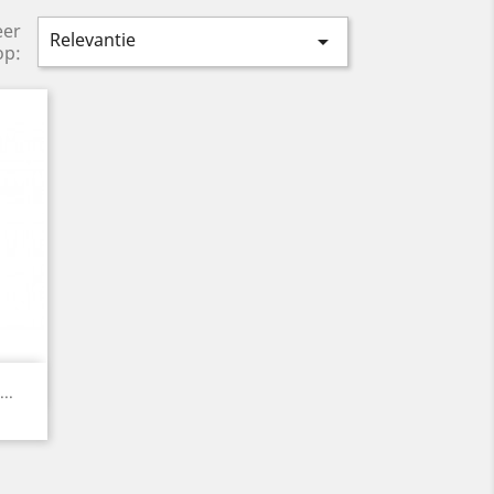
eer
Relevantie

op:
..