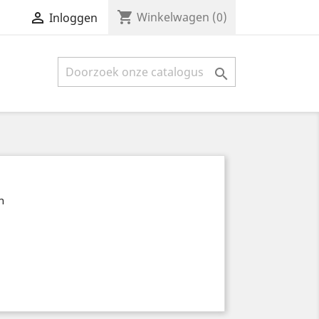
shopping_cart

Winkelwagen
(0)
Inloggen

n