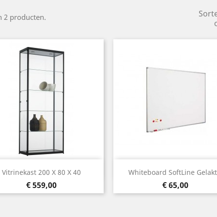
Sort
jn 2 producten.
Snel bekijken
Snel bekijken


Vitrinekast 200 X 80 X 40
Whiteboard SoftLine Gelakt.
Prijs
Prijs
€ 559,00
€ 65,00