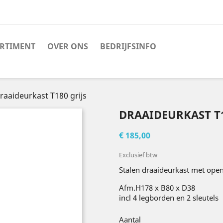
RTIMENT
OVER ONS
BEDRIJFSINFO
raaideurkast T180 grijs
DRAAIDEURKAST T1
€ 185,00
Exclusief btw
Stalen draaideurkast met ope
Afm.H178 x B80 x D38
incl 4 legborden en 2 sleutels
Aantal