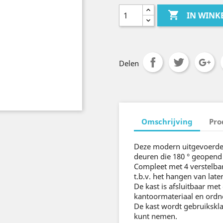

IN WIN
Delen
Omschrijving
Pro
Deze modern uitgevoerde 
deuren die 180 ° geopen
Compleet met 4 verstelbar
t.b.v. het hangen van lat
De kast is afsluitbaar met
kantoormateriaal en ordn
De kast wordt gebruikskla
kunt nemen.