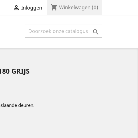
shopping_cart

Winkelwagen
(0)
Inloggen

80 GRIJS
nslaande deuren.