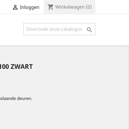
shopping_cart

Winkelwagen
(0)
Inloggen

100 ZWART
nslaande deuren.