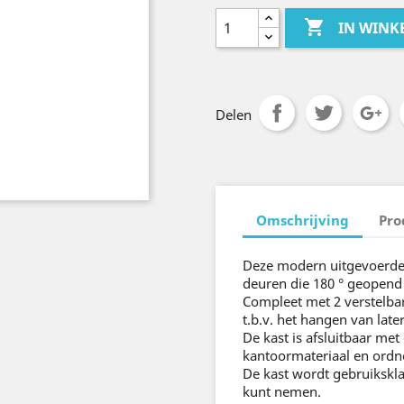

IN WIN
Delen
Omschrijving
Pro
Deze modern uitgevoerde 
deuren die 180 ° geopen
Compleet met 2 verstelbar
t.b.v. het hangen van lat
De kast is afsluitbaar met
kantoormateriaal en ordn
De kast wordt gebruikskla
kunt nemen.